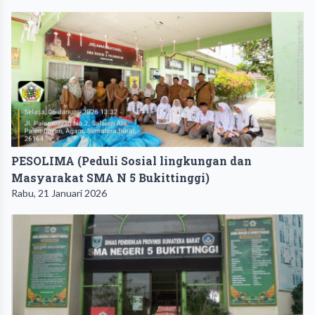
PESOLIMA (Peduli Sosial lingkungan dan
Masyarakat SMA N 5 Bukittinggi)
Rabu, 21 Januari 2026