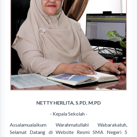
NETTY HERLITA, S.PD, M.PD
- Kepala Sekolah -
Assalamualaikum Warahmatullahi Wabarakatuh,
Selamat Datang di Website Resmi SMA Negeri 5