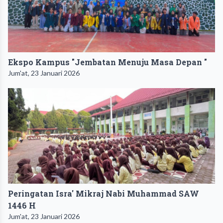
Ekspo Kampus "Jembatan Menuju Masa Depan "
Jum'at, 23 Januari 2026
Peringatan Isra' Mikraj Nabi Muhammad SAW
1446 H
Jum'at, 23 Januari 2026