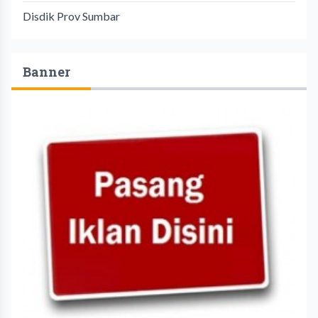
Disdik Prov Sumbar
Banner