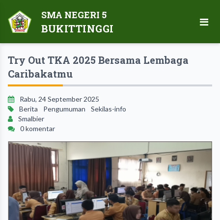
SMA NEGERI 5
BUKITTINGGI
Try Out TKA 2025 Bersama Lembaga
Caribakatmu
Rabu, 24 September 2025
Berita
Pengumuman
Sekilas-info
Smalbier
0 komentar