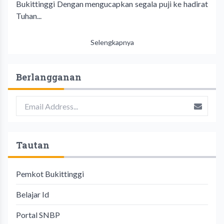
Bukittinggi Dengan mengucapkan segala puji ke hadirat
Tuhan...
Selengkapnya
Berlangganan
Tautan
Pemkot Bukittinggi
Belajar Id
Portal SNBP