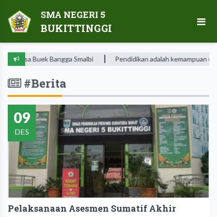
SMA NEGERI 5
BUKITTINGGI
 Buek Bangga Smalbi
Pendidikan adalah kemampuan untuk mendeng
#Berita
09
DES
Pelaksanaan Asesmen Sumatif Akhir