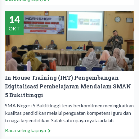
14
OKT
In House Training (IHT) Pengembangan
Digitalisasi Pembelajaran Mendalam SMAN
5 Bukittinggi
SMA Negeri 5 Bukittinggi terus berkomitmen meningkatkan
kualitas pendidikan melalui penguatan kompetensi guru dan
tenaga kependidikan. Salah satu upaya nyata adalah
Baca selengkapnya