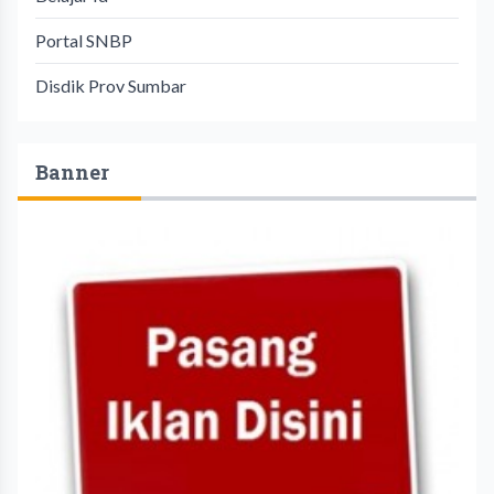
Portal SNBP
Disdik Prov Sumbar
Banner