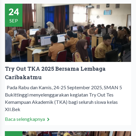
24
SEP
Try Out TKA 2025 Bersama Lembaga
Caribakatmu
Pada Rabu dan Kamis, 24-25 September 2025, SMAN 5
Bukittinggi menyelenggarakan kegiatan Try Out Tes
Kemampuan Akademik (TKA) bagi seluruh siswa kelas
XII.Bek
Baca selengkapnya