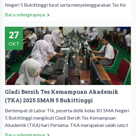
Negeri 5 Bukittinggi turut serta menyelenggarakan Tes Ke
Baca selengkapnya
27
OKT
Gladi Bersih Tes Kemampuan Akademik
(TKA) 2025 SMAN 5 Bukittinggi
Bertempat di Labor TIk, peserta didik kelas XII SMA Negeri
5 Bukittinggi mengikuti Gladi Bersih Tes Kemampuan
Akademik (TKA) hari Pertama. TKA merupakan salah satu t
Baca selengkapnya