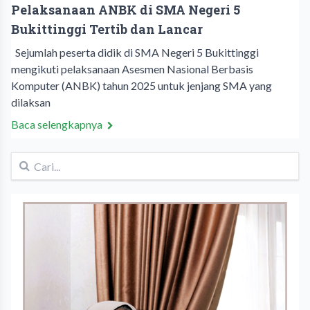
Pelaksanaan ANBK di SMA Negeri 5
Bukittinggi Tertib dan Lancar
Sejumlah peserta didik di SMA Negeri 5 Bukittinggi
mengikuti pelaksanaan Asesmen Nasional Berbasis
Komputer (ANBK) tahun 2025 untuk jenjang SMA yang
dilaksan
Baca selengkapnya