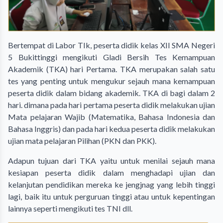
Bertempat di Labor TIk, peserta didik kelas XII SMA Negeri
5 Bukittinggi mengikuti Gladi Bersih Tes Kemampuan
Akademik (TKA) hari Pertama. TKA merupakan salah satu
tes yang penting untuk mengukur sejauh mana kemampuan
peserta didik dalam bidang akademik. TKA di bagi dalam 2
hari. dimana pada hari pertama peserta didik melakukan ujian
Mata pelajaran Wajib (Matematika, Bahasa Indonesia dan
Bahasa Inggris) dan pada hari kedua peserta didik melakukan
ujian mata pelajaran Pilihan (PKN dan PKK).
Adapun tujuan dari TKA yaitu untuk menilai sejauh mana
kesiapan peserta didik dalam menghadapi ujian dan
kelanjutan pendidikan mereka ke jengjnag yang lebih tinggi
lagi, baik itu untuk perguruan tinggi atau untuk kepentingan
lainnya seperti mengikuti tes TNI dll.