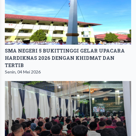
SMA NEGERI 5 BUKITTINGGI GELAR UPACARA
HARDIKNAS 2026 DENGAN KHIDMAT DAN
TERTIB
Senin, 04 Mei 2026