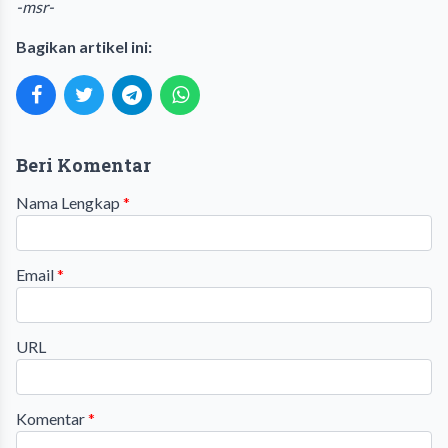
-msr-
Bagikan artikel ini:
Beri Komentar
Nama Lengkap
*
Email
*
URL
Komentar
*