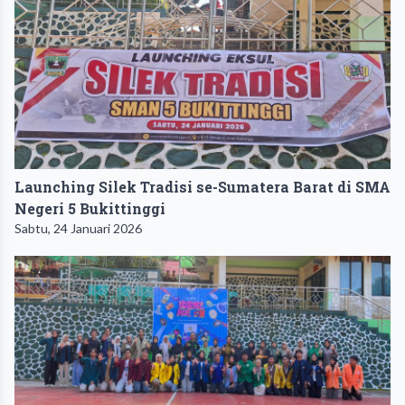
Launching Silek Tradisi se-Sumatera Barat di SMA
Negeri 5 Bukittinggi
Sabtu, 24 Januari 2026