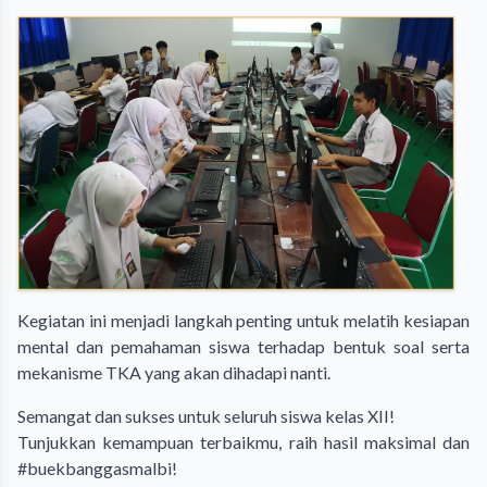
Kegiatan ini menjadi langkah penting untuk melatih kesiapan
mental dan pemahaman siswa terhadap bentuk soal serta
mekanisme TKA yang akan dihadapi nanti.
Semangat dan sukses untuk seluruh siswa kelas XII!
Tunjukkan kemampuan terbaikmu, raih hasil maksimal dan
#buekbanggasmalbi!