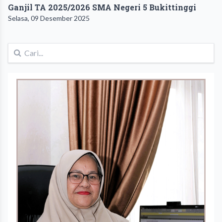
Ganjil TA 2025/2026 SMA Negeri 5 Bukittinggi
Selasa, 09 Desember 2025